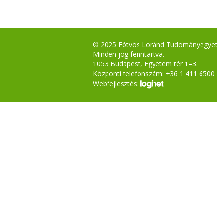
© 2025 Eötvös Loránd Tudományegye
Minden jog fenntartva.
1053 Budapest, Egyetem tér 1–3.
Központi telefonszám: +36 1 411 6500
Webfejlesztés: