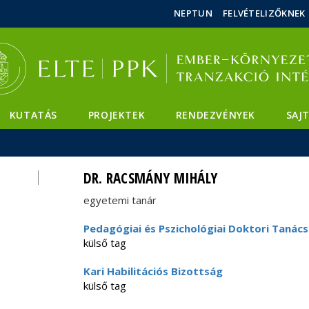
Események
ELTE a
Hírek
NEPTUN
FELVÉTELIZŐKNEK
sajtóban
KUTATÁS
PROJEKTEK
RENDEZVÉNYEK
SAJ
DR. RACSMÁNY MIHÁLY
egyetemi tanár
Pedagógiai és Pszichológiai Doktori Tanács
külső tag
Kari Habilitációs Bizottság
külső tag