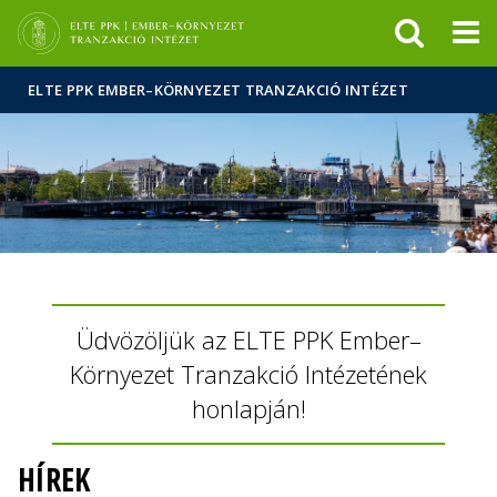
Események
ELTE a
Hírek
sajtóban
ELTE PPK EMBER–KÖRNYEZET TRANZAKCIÓ INTÉZET
Üdvözöljük az ELTE PPK Ember–
Környezet Tranzakció Intézetének
honlapján!
HÍREK