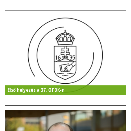
Első helyezés a 37. OTDK-n