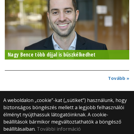
Nagy Bence több díjjal is büszkélkedhet
Tovább »
A weboldalon „cookie”-kat („sütiket”) használunk, hogy
biztonságos böngészés mellett a legjobb felhasználói
© 2025 Eötvös Loránd Tudományegyetem
élményt nyújthassuk látogatóinknak. A cookie-
Minden jog fenntartva.
beállítások bármikor megváltoztathatók a böngésző
1053 Budapest, Egyetem tér 1–3.
Központi telefonszám: +36 1 411 6500
beállításaiban.
További információ