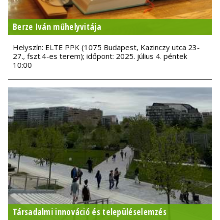
Berze Iván műhelyvitája
Helyszín: ELTE PPK (1075 Budapest, Kazinczy utca 23-
27., fszt.4-es terem); időpont: 2025. július 4. péntek
10:00
Társadalmi innováció és településelemzés