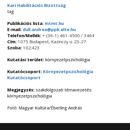
Kari Habilitációs Bizottság
tag
Publikációs lista:
mtmt.hu
E-mail:
dull.andrea@ppk.elte.hu
Telefon/Mellék:
+ (36-1) 461-4500 / 3464
Cím:
1075 Budapest, Kazinczy u. 23-27.
Szoba:
102;423
Kutatási terület:
környezetpszichológia
Kutatócsoport:
Környezetpszichológia
Kutatócsoport
Megjegyzés:
szakdolgozati témavezetés:
környezetpszichológia
Fotó: Magyar Kultúra/Éberling András