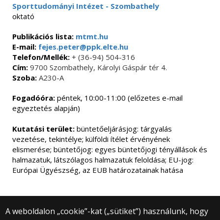
Sporttudományi Intézet - Szombathely
oktató
Publikációs lista:
mtmt.hu
E-mail:
fejes.peter@ppk.elte.hu
Telefon/Mellék:
+ (36-94) 504-316
Cím:
9700 Szombathely, Károlyi Gáspár tér 4.
Szoba:
A230-A
Fogadóóra:
péntek, 10:00-11:00 (előzetes e-mail
egyeztetés alapján)
Kutatási terület:
büntetőeljárásjog: tárgyalás
vezetése, tekintélye; külföldi ítélet érvényének
elismerése; büntetőjog: egyes büntetőjogi tényállások és
halmazatuk, látszólagos halmazatuk feloldása; EU-jog:
Európai Ügyészség, az EUB határozatainak hatása
A weboldalon „cookie”-kat („sütiket”) használunk, hogy