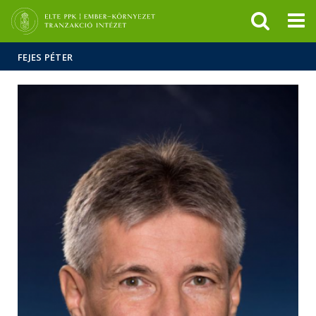
Események
ELTE a
Hírek
sajtóban
FEJES PÉTER