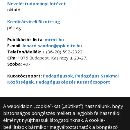
Neveléstudományi Intézet
oktató
Kreditátviteli Bizottság
póttag
Publikációs lista:
mtmt.hu
E-mail:
lenard.sandor@ppk.elte.hu
Telefon/Mellék:
+ (36-20) 592-2322
Cím:
1075 Budapest, Kazinczy u. 23-27.
Szoba:
407
Kutatócsoport:
Pedagógusok, Pedagógus Szakmai
Közösségek, Pedagógusképzés Kutatócsoport
A weboldalon „cookie”-kat („sütiket”) használunk, hogy
biztonságos böngészés mellett a legjobb felhasználói
© 2025 Eötvös Loránd Tudományegyetem
élményt nyújthassuk látogatóinknak. A cookie-
Minden jog fenntartva.
beállítások bármikor megváltoztathatók a böngésző
1053 Budapest, Egyetem tér 1–3.