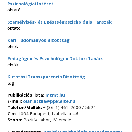
Pszichológiai Intézet
oktató
Személyiség- és Egészségpszichológia Tanszék
oktató
Kari Tudományos Bizottság
elnök
Pedagógiai és Pszichológiai Doktori Tanács
elnök
Kutatási Transzparencia Bizottság
tag
Publikációs lista:
mtmt.hu
E-mail:
olah.attila@ppk.elte.hu
Telefon/Mellék:
+ (36-1) 461-2600 / 5624
Cím:
1064 Budapest, Izabella u. 46.
Szoba:
Pozitív Labor, IV. emelet
Kutatócsoport:
Pozitív Pszichológia Kutatócsoport