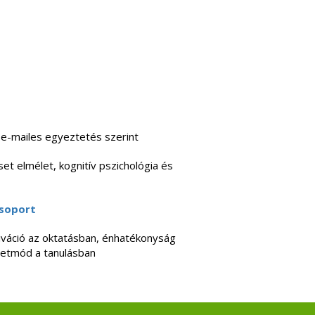
 e-mailes egyeztetés szerint
et elmélet, kognitív pszichológia és
soport
váció az oktatásban, énhatékonyság
életmód a tanulásban