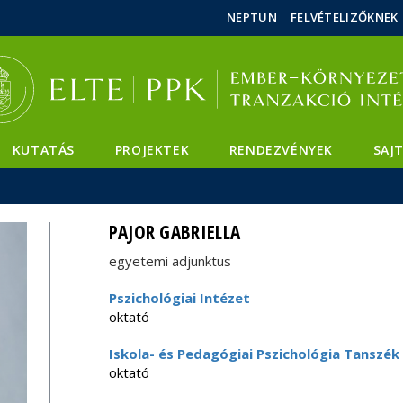
Események
ELTE a
Hírek
NEPTUN
FELVÉTELIZŐKNEK
sajtóban
KUTATÁS
PROJEKTEK
RENDEZVÉNYEK
SAJ
PAJOR GABRIELLA
egyetemi adjunktus
Pszichológiai Intézet
oktató
Iskola- és Pedagógiai Pszichológia Tanszék
oktató