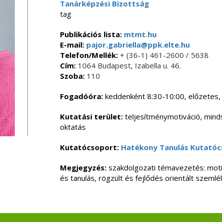
Tanárképzési Bizottság
tag
Publikációs lista:
mtmt.hu
E-mail:
pajor.gabriella@ppk.elte.hu
Telefon/Mellék:
+ (36-1) 461-2600 / 5638
Cím:
1064 Budapest, Izabella u. 46.
Szoba:
110
Fogadóóra:
keddenként 8:30-10:00, előzetes,
Kutatási terület:
teljesítménymotiváció, minds
oktatás
Kutatócsoport:
Hatékony Tanulás Kutatóc
Megjegyzés:
szakdolgozati témavezetés: moti
és tanulás, rögzült és fejlődés orientált szeml