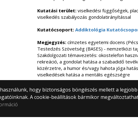
Kutatási terület:
viselkedési függőségek, pla
viselkedés szabályozás gondolatirányítással
Kutatócsoport:
Addiktológia Kutatócsopo
Megjegyzés:
címzetes egyetemi docens (Péc
Testedzés Szövetség (BASES) - nemzetközi ta
Szakdolgozati témavezetés: okostelefon használ
rekreáció, a gondolat hatása a szabadidő tevé
közérzetre, a humor és/vagy hahota jóga hatá
viselkedések hatása a mentális egészségre
) használunk, hogy biztonságos böngészés mellett a legjobb
ogatóinknak. A cookie-beállítások bármikor megváltoztatha
formáció
tem