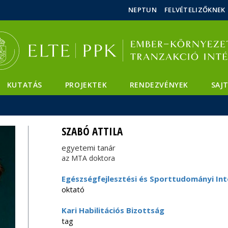
Események
ELTE a
Hírek
NEPTUN
FELVÉTELIZŐKNEK
sajtóban
KUTATÁS
PROJEKTEK
RENDEZVÉNYEK
SAJ
SZABÓ ATTILA
egyetemi tanár
az MTA doktora
Egészségfejlesztési és Sporttudományi Int
oktató
Kari Habilitációs Bizottság
tag