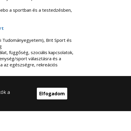
cebo a sportban és a testedzésben,
rt
si Tudományegyetem),
Brit Sport és
g
at, függőség, szociális kapcsolatok,
kenység/sport választásra és a
sa az egészségre, rekreációs
tók a
Elfogadom