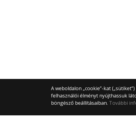
A weboldalon „cookie”-kat („sütiket”
felhasználói élményt nyújthassuk lát
böngésző beállításaiban.
További in
© 2025 Eötvös Loránd Tudományegye
Minden jog fenntartva.
1053 Budapest, Egyetem tér 1–3.
Központi telefonszám: +36 1 411 6500
Webfejlesztés: