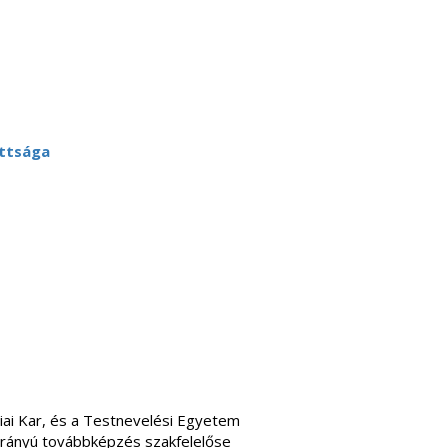
ottsága
iai Kar, és a Testnevelési Egyetem
kirányú továbbképzés szakfelelőse