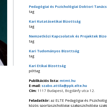
Pedagógiai és Pszichológiai Doktori Tanács
tag
Kari Kutatásetikai Bizottság
tag
Nemzetközi Kapcsolatok és Projektek Biz
tag
Kari Tudományos Bizottság
tag
Kari Etikai Bizottság
póttag
Publikációs lista:
mtmt.hu
E-mail:
szabo.attila@ppk.elte.hu
Cím:
1117 Budapest, Bogdánfy utca 12.
Feladatkör:
az ELTE Pedagógiai és Pszichológ
közös sportpszichológiai szakpszichológia sza