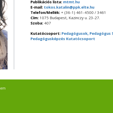
Publikációs lista:
mtmt.hu
E-mail:
tokos.katalin@ppk.elte.hu
Telefon/Mellék:
+ (36-1) 461-4500 / 3461
Cím:
1075 Budapest, Kazinczy u. 23-27.
Szoba:
407
Kutatócsoport:
Pedagógusok, Pedagógus 
Pedagógusképzés Kutatócsoport
tem