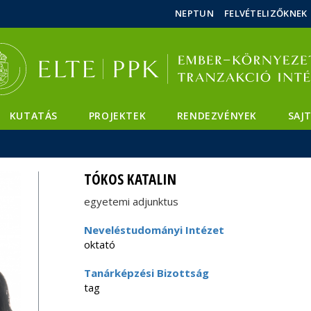
Események
ELTE a
Hírek
NEPTUN
FELVÉTELIZŐKNEK
sajtóban
KUTATÁS
PROJEKTEK
RENDEZVÉNYEK
SAJ
TÓKOS KATALIN
egyetemi adjunktus
Neveléstudományi Intézet
oktató
Tanárképzési Bizottság
tag