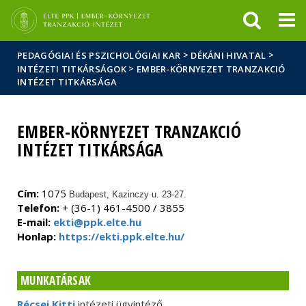
Események
ELTE a
Hírek
sajtóban
>
>
PEDAGÓGIAI ÉS PSZICHOLÓGIAI KAR
DÉKÁNI HIVATAL
>
INTÉZETI TITKÁRSÁGOK
EMBER-KÖRNYEZET TRANZAKCIÓ
INTÉZET TITKÁRSÁGA
EMBER-KÖRNYEZET TRANZAKCIÓ
INTÉZET TITKÁRSÁGA
Cím:
1075
Budapest, Kazinczy u. 23-27.
Telefon:
+ (36-1) 461-4500 / 3855
E-mail:
ekti@ppk.elte.hu
Honlap:
https://ekti.ppk.elte.hu/
MUNKATÁRSAK
Récsei Kitti
intézeti ügyintéző