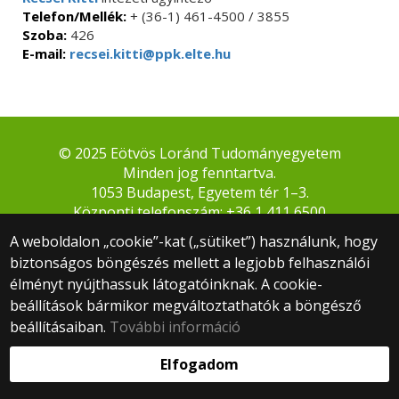
Telefon/Mellék:
+ (36-1) 461-4500 / 3855
Szoba:
426
E-mail:
recsei.kitti@ppk.elte.hu
© 2025 Eötvös Loránd Tudományegyetem
Minden jog fenntartva.
1053 Budapest, Egyetem tér 1–3.
Központi telefonszám: +36 1 411 6500
Webfejlesztés:
A weboldalon „cookie”-kat („sütiket”) használunk, hogy
biztonságos böngészés mellett a legjobb felhasználói
élményt nyújthassuk látogatóinknak. A cookie-
beállítások bármikor megváltoztathatók a böngésző
beállításaiban.
További információ
Elfogadom