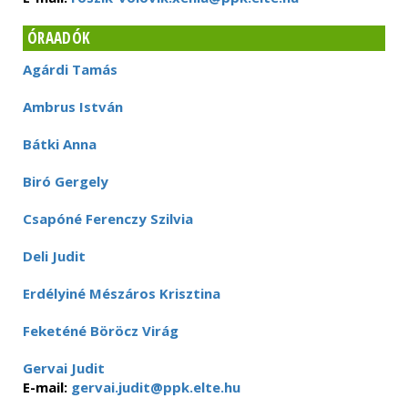
ÓRAADÓK
Agárdi Tamás
Ambrus István
Bátki Anna
Biró Gergely
Csapóné Ferenczy Szilvia
Deli Judit
Erdélyiné Mészáros Krisztina
Feketéné Böröcz Virág
Gervai Judit
E-mail:
gervai.judit@ppk.elte.hu