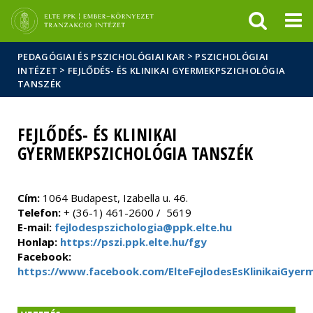
Események
ELTE a
Hírek
sajtóban
>
PEDAGÓGIAI ÉS PSZICHOLÓGIAI KAR
PSZICHOLÓGIAI
>
INTÉZET
FEJLŐDÉS- ÉS KLINIKAI GYERMEKPSZICHOLÓGIA
TANSZÉK
FEJLŐDÉS- ÉS KLINIKAI
GYERMEKPSZICHOLÓGIA TANSZÉK
Cím:
1064 Budapest, Izabella u. 46.
Telefon:
+ (36-1) 461-2600 / 5619
E-mail:
fejlodespszichologia@ppk.elte.hu
Honlap:
https://pszi.ppk.elte.hu/fgy
Facebook:
https://www.facebook.com/ElteFejlodesEsKlinikaiGyerm