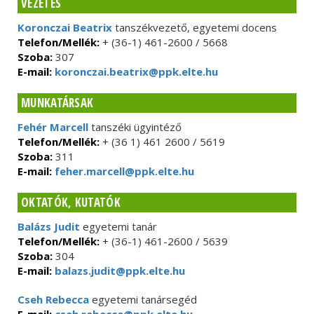
VEZETÉS
Koronczai Beatrix
tanszékvezető, egyetemi docens
Telefon/Mellék:
+ (36-1) 461-2600 / 5668
Szoba:
307
E-mail:
koronczai.beatrix@ppk.elte.hu
MUNKATÁRSAK
Fehér Marcell
tanszéki ügyintéző
Telefon/Mellék:
+ (36 1) 461 2600 / 5619
Szoba:
311
E-mail:
feher.marcell@ppk.elte.hu
OKTATÓK, KUTATÓK
Balázs Judit
egyetemi tanár
Telefon/Mellék:
+ (36-1) 461-2600 / 5639
Szoba:
304
E-mail:
balazs.judit@ppk.elte.hu
Cseh Rebecca
egyetemi tanársegéd