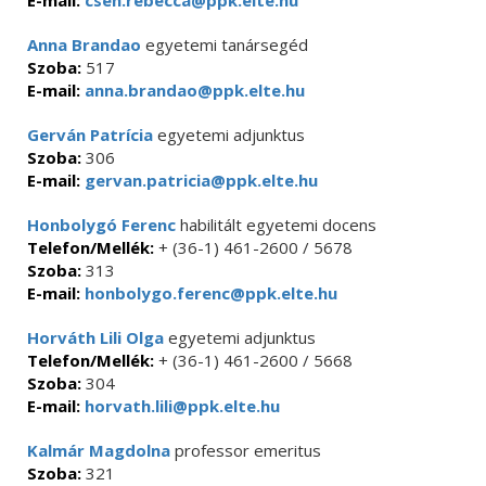
E-mail:
cseh.rebecca@ppk.elte.hu
Anna Brandao
egyetemi tanársegéd
Szoba:
517
E-mail:
anna.brandao@ppk.elte.hu
Gerván Patrícia
egyetemi adjunktus
Szoba:
306
E-mail:
gervan.patricia@ppk.elte.hu
Honbolygó Ferenc
habilitált egyetemi docens
Telefon/Mellék:
+ (36-1) 461-2600 / 5678
Szoba:
313
E-mail:
honbolygo.ferenc@ppk.elte.hu
Horváth Lili Olga
egyetemi adjunktus
Telefon/Mellék:
+ (36-1) 461-2600 / 5668
Szoba:
304
E-mail:
horvath.lili@ppk.elte.hu
Kalmár Magdolna
professor emeritus
Szoba:
321