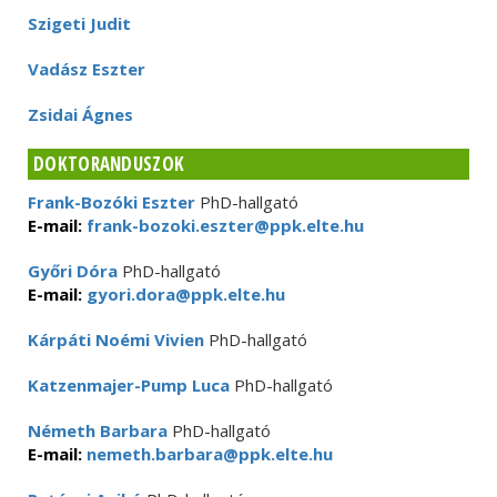
Szigeti Judit
Vadász Eszter
Zsidai Ágnes
DOKTORANDUSZOK
Frank-Bozóki Eszter
PhD-hallgató
E-mail:
frank-bozoki.eszter@ppk.elte.hu
Győri Dóra
PhD-hallgató
E-mail:
gyori.dora@ppk.elte.hu
Kárpáti Noémi Vivien
PhD-hallgató
Katzenmajer-Pump Luca
PhD-hallgató
Németh Barbara
PhD-hallgató
E-mail:
nemeth.barbara@ppk.elte.hu