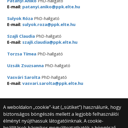
Patányi Anikó
PhD-hallgató
E-mail:
patanyi.aniko@ppk.elte.hu
Sulyok Róza
PhD-hallgató
E-mail:
sulyok.roza@ppk.elte.hu
Szajli Claudia
PhD-hallgató
E-mail:
szajli.claudia@ppk.elte.hu
Torzsa Tímea
PhD-hallgató
Uzsák Zsuzsanna
PhD-hallgató
Vasvári Sarolta
PhD-hallgató
E-mail:
vasvari.sarolta@ppk.elte.hu
A weboldalon „cookie”-kat („sütiket”) használunk, hogy
biztonságos böngészés mellett a legjobb felhasználói
© 2025 Eötvös Loránd Tudományegyetem
élményt nyújthassuk látogatóinknak. A cookie-
Minden jog fenntartva.
beállítások bármikor megváltoztathatók a böngésző
1053 Budapest, Egyetem tér 1–3.