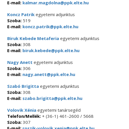
E-mail:
kalmar.magdolna@ppk.elte.hu
Koncz Patrik
egyetemi adjunktus
Szoba:
519
E-mail:
koncz.patrik@ppk.elte.hu
Biruk Kebede Metaferia
egyetemi adjunktus
Szoba:
308
E-mail:
biruk.kebede@ppk.elte.hu
Nagy Anett
egyetemi adjunktus
Szoba:
306
E-mail:
nagy.anett@ppk.elte.hu
Szabó Brigitta
egyetemi adjunktus
Szoba:
308
E-mail:
szabo.brigitta@ppk.elte.hu
Volovik Xénia
egyetemi tanársegéd
Telefon/Mellék:
+ (36-1) 461-2600 / 5668
Szoba:
307
E-mail:
roszik-volovik.xenia@ppk.elte.hu