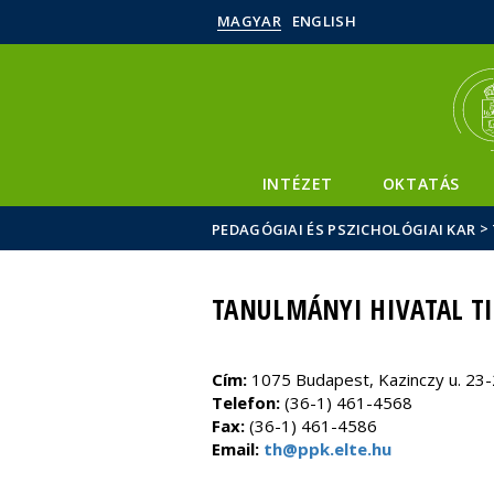
MAGYAR
ENGLISH
INTÉZET
OKTATÁS
>
PEDAGÓGIAI ÉS PSZICHOLÓGIAI KAR
TANULMÁNYI HIVATAL T
Cím:
1075 Budapest, Kazinczy u. 23-2
Telefon:
(36-1) 461-4568
Fax:
(36-1) 461-4586
Email:
th@ppk.elte.hu