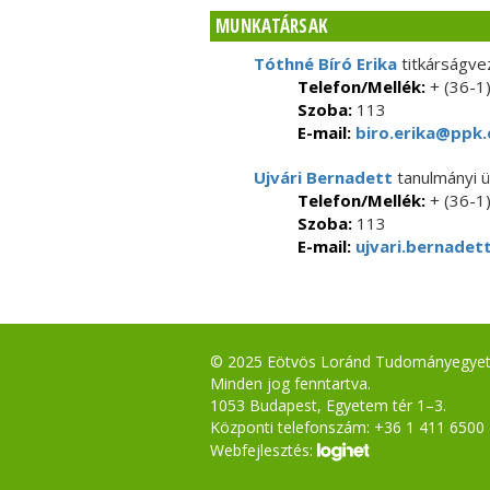
MUNKATÁRSAK
Tóthné Bíró Erika
titkárságve
Telefon/Mellék:
+ (36-1
Szoba:
113
E-mail:
biro.erika@ppk.
Ujvári Bernadett
tanulmányi 
Telefon/Mellék:
+ (36-1
Szoba:
113
E-mail:
ujvari.bernadet
© 2025 Eötvös Loránd Tudományegye
Minden jog fenntartva.
1053 Budapest, Egyetem tér 1–3.
Központi telefonszám: +36 1 411 6500
Webfejlesztés: