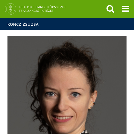
Események
ELTE a
Hírek
sajtóban
KONCZ ZSUZSA