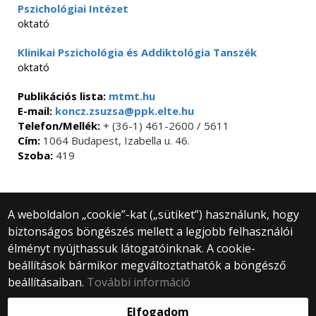
Pszichológiai Intézet
oktató
Klinikai Pszichológia és Addiktológia Tanszék
oktató
Publikációs lista:
mtmt.hu
E-mail:
koncz.zsuzsa@ppk.elte.hu
Telefon/Mellék:
+ (36-1) 461-2600 / 5611
Cím:
1064 Budapest, Izabella u. 46.
Szoba:
419
A weboldalon „cookie”-kat („sütiket”) használunk, hogy
biztonságos böngészés mellett a legjobb felhasználói
© 2025 Eötvös Loránd Tudományegyetem
élményt nyújthassuk látogatóinknak. A cookie-
Minden jog fenntartva.
beállítások bármikor megváltoztathatók a böngésző
1053 Budapest, Egyetem tér 1–3.
Központi telefonszám: +36 1 411 6500
beállításaiban.
További információ
Webfejlesztés:
Elfogadom