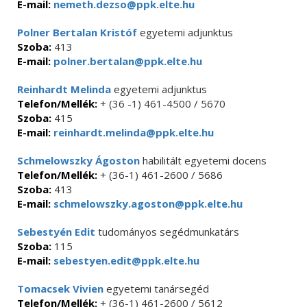
E-mail:
nemeth.dezso@ppk.elte.hu
Polner Bertalan Kristóf
egyetemi adjunktus
Szoba:
413
E-mail:
polner.bertalan@ppk.elte.hu
Reinhardt Melinda
egyetemi adjunktus
Telefon/Mellék:
+ (36 -1) 461-4500 / 5670
Szoba:
415
E-mail:
reinhardt.melinda@ppk.elte.hu
Schmelowszky Ágoston
habilitált egyetemi docens
Telefon/Mellék:
+ (36-1) 461-2600 / 5686
Szoba:
413
E-mail:
schmelowszky.agoston@ppk.elte.hu
Sebestyén Edit
tudományos segédmunkatárs
Szoba:
115
E-mail:
sebestyen.edit@ppk.elte.hu
Tomacsek Vivien
egyetemi tanársegéd
Telefon/Mellék:
+ (36-1) 461-2600 / 5612