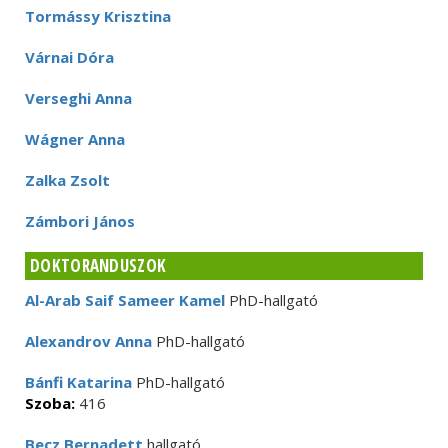
Tormássy Krisztina
Várnai Dóra
Verseghi Anna
Wágner Anna
Zalka Zsolt
Zámbori János
DOKTORANDUSZOK
Al-Arab Saif Sameer Kamel
PhD-hallgató
Alexandrov Anna
PhD-hallgató
Bánfi Katarina
PhD-hallgató
Szoba:
416
Becz Bernadett
hallgató