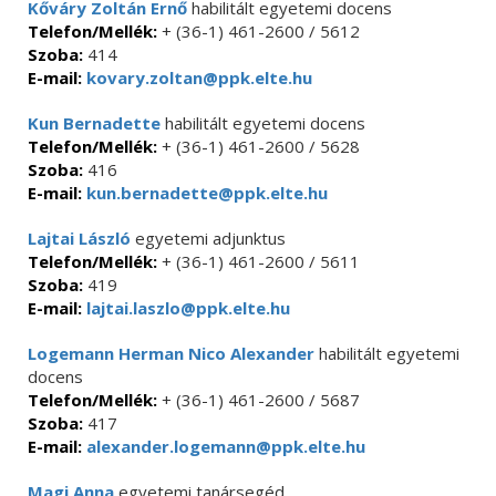
Kőváry Zoltán Ernő
habilitált egyetemi docens
Telefon/Mellék:
+ (36-1) 461-2600 / 5612
Szoba:
414
E-mail:
kovary.zoltan@ppk.elte.hu
Kun Bernadette
habilitált egyetemi docens
Telefon/Mellék:
+ (36-1) 461-2600 / 5628
Szoba:
416
E-mail:
kun.bernadette@ppk.elte.hu
Lajtai László
egyetemi adjunktus
Telefon/Mellék:
+ (36-1) 461-2600 / 5611
Szoba:
419
E-mail:
lajtai.laszlo@ppk.elte.hu
Logemann Herman Nico Alexander
habilitált egyetemi
docens
Telefon/Mellék:
+ (36-1) 461-2600 / 5687
Szoba:
417
E-mail:
alexander.logemann@ppk.elte.hu
Magi Anna
egyetemi tanársegéd