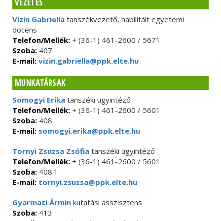
VEZETÉS
Vizin Gabriella
tanszékvezető, habilitált egyetemi
docens
Telefon/Mellék:
+ (36-1) 461-2600 / 5671
Szoba:
407
E-mail:
vizin.gabriella@ppk.elte.hu
MUNKATÁRSAK
Somogyi Erika
tanszéki ügyintéző
Telefon/Mellék:
+ (36-1) 461-2600 / 5601
Szoba:
408
E-mail:
somogyi.erika@ppk.elte.hu
Tornyi Zsuzsa Zsófia
tanszéki ügyintéző
Telefon/Mellék:
+ (36-1) 461-2600 / 5601
Szoba:
408.1
E-mail:
tornyi.zsuzsa@ppk.elte.hu
Gyarmati Ármin
kutatási asszisztens
Szoba:
413