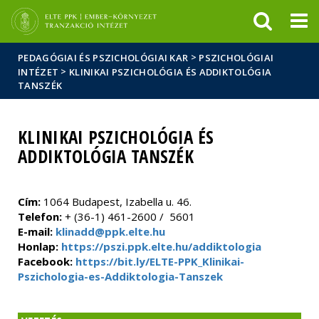
Események
ELTE a
Hírek
sajtóban
>
PEDAGÓGIAI ÉS PSZICHOLÓGIAI KAR
PSZICHOLÓGIAI
>
INTÉZET
KLINIKAI PSZICHOLÓGIA ÉS ADDIKTOLÓGIA
TANSZÉK
KLINIKAI PSZICHOLÓGIA ÉS
ADDIKTOLÓGIA TANSZÉK
Cím:
1064 Budapest, Izabella u. 46.
Telefon:
+ (36-1) 461-2600 / 5601
E-mail:
klinadd@ppk.elte.hu
Honlap:
https://pszi.ppk.elte.hu/addiktologia
Facebook:
https://bit.ly/ELTE-PPK_Klinikai-
Pszichologia-es-Addiktologia-Tanszek