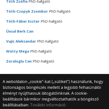
Tóth Zsófia
PhD-hallgató
Tóth-Czopyk Zsombor
PhD-hallgató
Tóth-Fáber Eszter
PhD-hallgató
Ünsal Berk Can
Vujic Aleksandar
PhD-hallgató
Watty Mega
PhD-hallgató
Zoraloglu Can
PhD-hallgató
A weboldalon „cookie”-kat („sütiket”) használunk, hogy
biztonságos böngészés mellett a legjobb felhasználói
© 2025 Eötvös Loránd Tudományegyetem
élményt nyújthassuk látogatóinknak. A cookie-
Minden jog fenntartva.
beállítások bármikor megváltoztathatók a böngésző
1053 Budapest, Egyetem tér 1–3.
Központi telefonszám: +36 1 411 6500
beállításaiban.
További információ