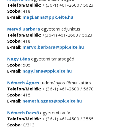
Telefon/Mellék:
+ (36-1) 461-2600 / 5623
Szoba:
418
E-mail:
magi.anna@ppk.elte.hu
Mervó Barbara
egyetemi adjunktus
Telefon/Mellék:
+(36-1) 461-2600 / 5623
Szoba:
418
E-mail:
mervo.barbara@ppk.elte.hu
Nagy Léna
egyetemi tanársegéd
Szoba:
505
E-mail:
nagy.lena@ppk.elte.hu
Németh Ágnes
tudományos főmunkatárs
Telefon/Mellék:
+ (36-1) 461-2600 / 5670
Szoba:
415
E-mail:
nemeth.agnes@ppk.elte.hu
Németh Dezső
egyetemi tanár
Telefon/Mellék:
+ (36-1) 461-4500 / 3565
Szoba:
C/313