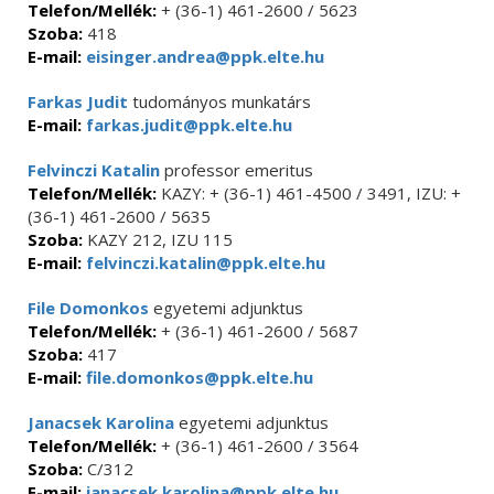
Telefon/Mellék:
+ (36-1) 461-2600 / 5623
Szoba:
418
E-mail:
eisinger.andrea@ppk.elte.hu
Farkas Judit
tudományos munkatárs
E-mail:
farkas.judit@ppk.elte.hu
Felvinczi Katalin
professor emeritus
Telefon/Mellék:
KAZY: + (36-1) 461-4500 / 3491, IZU: +
(36-1) 461-2600 / 5635
Szoba:
KAZY 212, IZU 115
E-mail:
felvinczi.katalin@ppk.elte.hu
File Domonkos
egyetemi adjunktus
Telefon/Mellék:
+ (36-1) 461-2600 / 5687
Szoba:
417
E-mail:
file.domonkos@ppk.elte.hu
Janacsek Karolina
egyetemi adjunktus
Telefon/Mellék:
+ (36-1) 461-2600 / 3564
Szoba:
C/312
E-mail:
janacsek.karolina@ppk.elte.hu