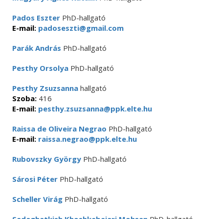
Pados Eszter
PhD-hallgató
E-mail:
padoseszti@gmail.com
Parák András
PhD-hallgató
Pesthy Orsolya
PhD-hallgató
Pesthy Zsuzsanna
hallgató
Szoba:
416
E-mail:
pesthy.zsuzsanna@ppk.elte.hu
Raissa de Oliveira Negrao
PhD-hallgató
E-mail:
raissa.negrao@ppk.elte.hu
Rubovszky György
PhD-hallgató
Sárosi Péter
PhD-hallgató
Scheller Virág
PhD-hallgató