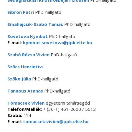
Sedaghatkish Khoshkebejari Mohsen
PhD-hallgató
Sibron Putri
PhD-hallgató
Smahajcsik-Szabó Tamás
PhD-hallgató
Sovetova Kymbat
PhD-hallgató
E-mail:
kymbat.sovetova@ppk.elte.hu
Szabó Rózsa Vivien
PhD-hallgató
Szőcs Henrietta
Szőke Júlia
PhD-hallgató
Tannous Atanas
PhD-hallgató
Tomacsek Vivien
egyetemi tanársegéd
Telefon/Mellék:
+ (36-1) 461-2600 / 5612
Szoba:
414
E-mail:
tomacsek.vivien@ppk.elte.hu