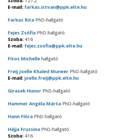
Szoba:
127.2
E-mail:
farkas.istvan@ppk.elte.hu
Farkas Rita
PhD-hallgató
Fejes Zsófia
PhD-hallgató
Szoba:
416
E-mail:
fejes.zsofia@ppk.elte.hu
Fitos Michelle
hallgató
Freij Joelle Khaled Muneer
PhD-hallgató
E-mail:
joelle.freij@ppk.elte.hu
Girasek Hunor
PhD-hallgató
Hammer Angéla Márta
PhD-hallgató
Hann Flóra
PhD-hallgató
Héjja Fruzsina
PhD-hallgató
Szoba:
416