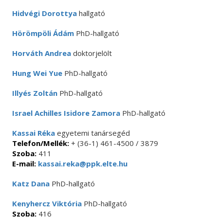
Hidvégi Dorottya
hallgató
Hörömpöli Ádám
PhD-hallgató
Horváth Andrea
doktorjelölt
Hung Wei Yue
PhD-hallgató
Illyés Zoltán
PhD-hallgató
Israel Achilles Isidore Zamora
PhD-hallgató
Kassai Réka
egyetemi tanársegéd
Telefon/Mellék:
+ (36-1) 461-4500 / 3879
Szoba:
411
E-mail:
kassai.reka@ppk.elte.hu
Katz Dana
PhD-hallgató
Kenyhercz Viktória
PhD-hallgató
Szoba:
416