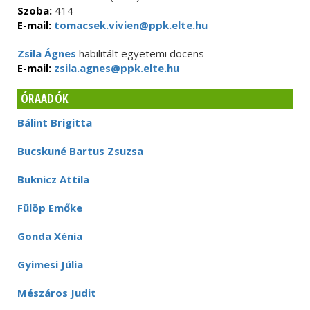
Szoba:
414
E-mail:
tomacsek.vivien@ppk.elte.hu
Zsila Ágnes
habilitált egyetemi docens
E-mail:
zsila.agnes@ppk.elte.hu
ÓRAADÓK
Bálint Brigitta
Bucskuné Bartus Zsuzsa
Buknicz Attila
Fülöp Emőke
Gonda Xénia
Gyimesi Júlia
Mészáros Judit