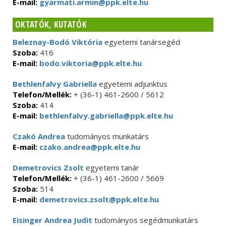
E-mail:
gyarmati.armin@ppk.elte.hu
OKTATÓK, KUTATÓK
Beleznay-Bodó Viktória
egyetemi tanársegéd
Szoba:
416
E-mail:
bodo.viktoria@ppk.elte.hu
Bethlenfalvy Gabriella
egyetemi adjunktus
Telefon/Mellék:
+ (36-1) 461-2600 / 5612
Szoba:
414
E-mail:
bethlenfalvy.gabriella@ppk.elte.hu
Czakó Andrea
tudományos munkatárs
E-mail:
czako.andrea@ppk.elte.hu
Demetrovics Zsolt
egyetemi tanár
Telefon/Mellék:
+ (36-1) 461-2600 / 5669
Szoba:
514
E-mail:
demetrovics.zsolt@ppk.elte.hu
Eisinger Andrea Judit
tudományos segédmunkatárs