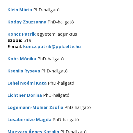
Klein Mária
PhD-hallgató
Koday Zsuzsanna
PhD-hallgató
Koncz Patrik
egyetemi adjunktus
Szoba:
519
E-mail:
koncz.patrik@ppk.elte.hu
Koós Mónika
PhD-hallgató
Kseniia Ryseva
PhD-hallgató
Lehel Noémi Kata
PhD-hallgató
Lichtner Dorina
PhD-hallgató
Logemann-Molnár Zsófia
PhD-hallgató
Losaberidze Magda
PhD-hallgató
Magyary Ágnes Katalin
PhD-hallgató