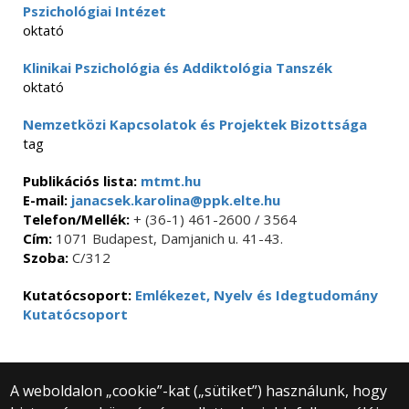
Pszichológiai Intézet
oktató
Klinikai Pszichológia és Addiktológia Tanszék
oktató
Nemzetközi Kapcsolatok és Projektek Bizottsága
tag
Publikációs lista:
mtmt.hu
E-mail:
janacsek.karolina@ppk.elte.hu
Telefon/Mellék:
+ (36-1) 461-2600 / 3564
Cím:
1071 Budapest, Damjanich u. 41-43.
Szoba:
C/312
Kutatócsoport:
Emlékezet, Nyelv és Idegtudomány
Kutatócsoport
A weboldalon „cookie”-kat („sütiket”) használunk, hogy