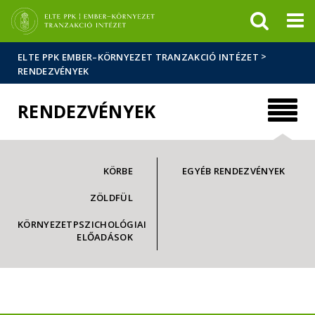
Események
ELTE a
Hírek
sajtóban
>
ELTE PPK EMBER–KÖRNYEZET TRANZAKCIÓ INTÉZET
RENDEZVÉNYEK
RENDEZVÉNYEK
KÖRBE
EGYÉB RENDEZVÉNYEK
ZÖLDFÜL
KÖRNYEZETPSZICHOLÓGIAI
ELŐADÁSOK