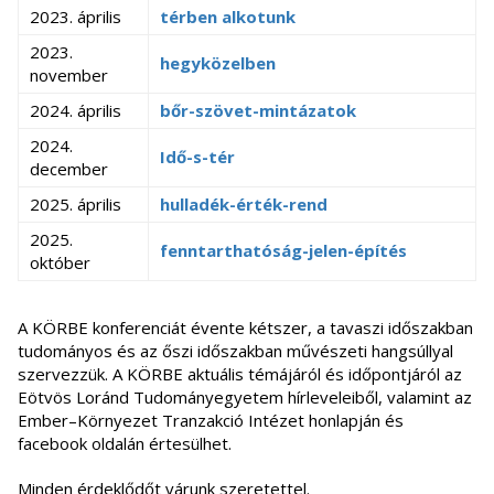
2023. április
térben alkotunk
2023.
hegyközelben
november
2024. április
bőr-szövet-mintázatok
2024.
Idő-s-tér
december
2025. április
hulladék-érték-rend
2025.
fenntarthatóság-jelen-építés
október
A KÖRBE konferenciát évente kétszer, a tavaszi időszakban
tudományos és az őszi időszakban művészeti hangsúllyal
szervezzük. A KÖRBE aktuális témájáról és időpontjáról az
Eötvös Loránd Tudományegyetem hírleveleiből, valamint az
Ember–Környezet Tranzakció Intézet honlapján és
facebook oldalán értesülhet.
Minden érdeklődőt várunk szeretettel.