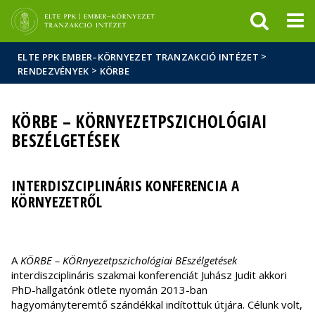
Események
ELTE a
Hírek
sajtóban
>
ELTE PPK EMBER–KÖRNYEZET TRANZAKCIÓ INTÉZET
>
RENDEZVÉNYEK
KÖRBE
KÖRBE – KÖRNYEZETPSZICHOLÓGIAI
BESZÉLGETÉSEK
INTERDISZCIPLINÁRIS KONFERENCIA A
KÖRNYEZETRŐL
A
KÖRBE – KÖRnyezetpszichológiai BEszélgetések
interdiszciplináris szakmai konferenciát Juhász Judit akkori
PhD-hallgatónk ötlete nyomán 2013-ban
hagyományteremtő szándékkal indítottuk útjára. Célunk volt,