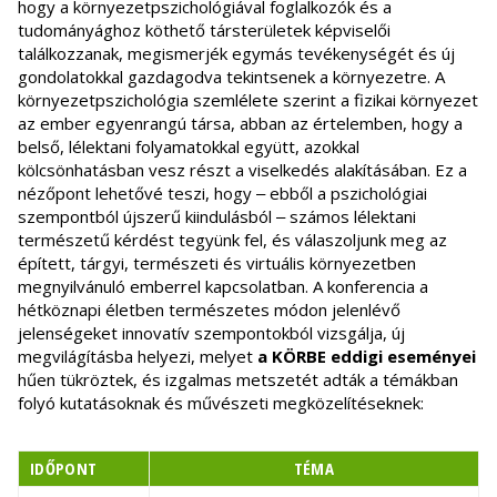
hogy a környezetpszichológiával foglalkozók és a
tudományághoz köthető társterületek képviselői
találkozzanak, megismerjék egymás tevékenységét és új
gondolatokkal gazdagodva tekintsenek a környezetre. A
környezetpszichológia szemlélete szerint a fizikai környezet
az ember egyenrangú társa, abban az értelemben, hogy a
belső, lélektani folyamatokkal együtt, azokkal
kölcsönhatásban vesz részt a viselkedés alakításában. Ez a
nézőpont lehetővé teszi, hogy ‒ ebből a pszichológiai
szempontból újszerű kiindulásból ‒ számos lélektani
természetű kérdést tegyünk fel, és válaszoljunk meg az
épített, tárgyi, természeti és virtuális környezetben
megnyilvánuló emberrel kapcsolatban. A konferencia a
hétköznapi életben természetes módon jelenlévő
jelenségeket innovatív szempontokból vizsgálja, új
megvilágításba helyezi, melyet
a KÖRBE eddigi eseményei
hűen tükröztek, és izgalmas metszetét adták a témákban
folyó kutatásoknak és művészeti megközelítéseknek:
IDŐPONT
TÉMA